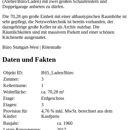
(Atelier/Büro/Laden) mit zwei großen Schaufenstern und
Doppelgarage anbieten zu dürfen.
Die 70,28 qm große Einheit mit einer altbautypischen Raumhöhe ist
sehr gepflegt, die Netzwerktechnik ist bereits vorhanden, der
dazugehörige große Keller ist als Archiv nutzbar. Die
Räumlichkeiten sind mit massivem Parkett und einer schönen
Kitchenette ausgestattet.
Büro Stuttgart-West | Rötestraße
Daten und Fakten
Objekt ID:
R65_Laden/Büro
Zimmer:
3
Kellerräume:
1
Wohnfläche:
ca. 70,28 m²
Etage:
Erdgeschoss
Etagen:
3
Provision für
4,76 % inkl. MwSt. berechnet aus dem
Käufer:
Kaufpreis
Baujahr:
ca. 1960
Letzte Renovierung:
2017