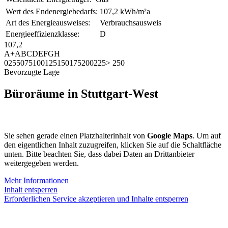
Wert des Endenergiebedarfs:
107,2 kWh/m²a
Art des Energieausweises:
Verbrauchsausweis
Energieeffizienzklasse:
D
107,2
A+
A
B
C
D
E
F
G
H
0
25
50
75
100
125
150
175
200
225
> 250
Bevorzugte Lage
Büroräume in Stuttgart-West
Sie sehen gerade einen Platzhalterinhalt von
Google Maps
. Um auf
den eigentlichen Inhalt zuzugreifen, klicken Sie auf die Schaltfläche
unten. Bitte beachten Sie, dass dabei Daten an Drittanbieter
weitergegeben werden.
Mehr Informationen
Inhalt entsperren
Erforderlichen Service akzeptieren und Inhalte entsperren