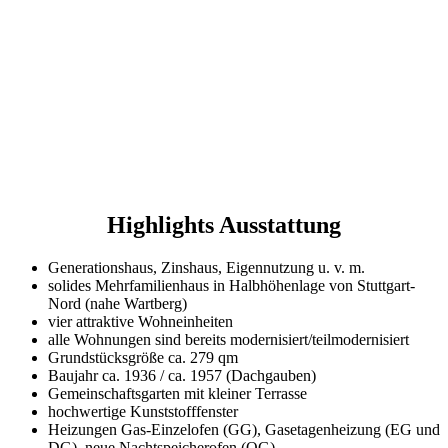
Highlights Ausstattung
Generationshaus, Zinshaus, Eigennutzung u. v. m.
solides Mehrfamilienhaus in Halbhöhenlage von Stuttgart-
Nord (nahe Wartberg)
vier attraktive Wohneinheiten
alle Wohnungen sind bereits modernisiert/teilmodernisiert
Grundstücksgröße ca. 279 qm
Baujahr ca. 1936 / ca. 1957 (Dachgauben)
Gemeinschaftsgarten mit kleiner Terrasse
hochwertige Kunststofffenster
Heizungen Gas-Einzelofen (GG), Gasetagenheizung (EG und
DG), neue Nachtspeicherofen (OG)