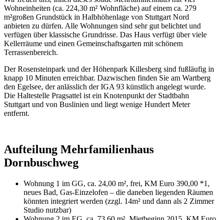
Wohneinheiten (ca. 224,30 m² Wohnfläche) auf einem ca. 279
m²großen Grundstück in Halbhöhenlage von Stuttgart Nord
anbieten zu dürfen. Alle Wohnungen sind sehr gut belichtet und
verfügen über klassische Grundrisse. Das Haus verfügt über viele
Kellerräume und einen Gemeinschaftsgarten mit schönem
Terrassenbereich.
Der Rosensteinpark und der Höhenpark Killesberg sind fußläufig in
knapp 10 Minuten erreichbar. Dazwischen finden Sie am Wartberg
den Egelsee, der anlässlich der IGA 93 künstlich angelegt wurde.
Die Haltestelle Pragsattel ist ein Knotenpunkt der Stadtbahn
Stuttgart und von Buslinien und liegt wenige Hundert Meter
entfernt.
Aufteilung Mehrfamilienhaus
Dornbuschweg
Wohnung 1 im GG, ca. 24,00 m², frei, KM Euro 390,00 *1,
neues Bad, Gas-Einzelofen – die daneben liegenden Räumen
könnten integriert werden (zzgl. 14m² und dann als 2 Zimmer
Studio nutzbar)
Wohnung 2 im EG, ca. 73,60 m², Mietbeginn 2015, KM Euro