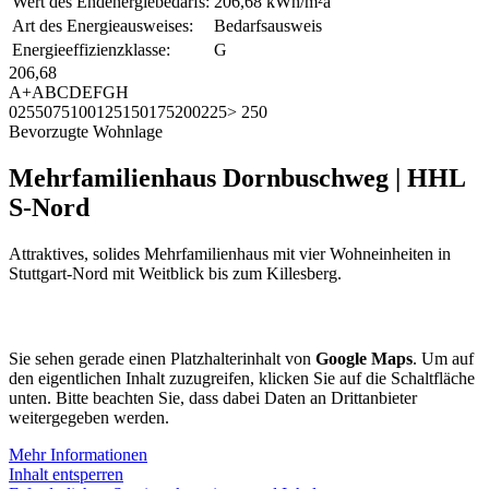
Wert des Endenergiebedarfs:
206,68 kWh/m²a
Art des Energieausweises:
Bedarfsausweis
Energieeffizienzklasse:
G
206,68
A+
A
B
C
D
E
F
G
H
0
25
50
75
100
125
150
175
200
225
> 250
Bevorzugte Wohnlage
Mehrfamilienhaus Dornbuschweg | HHL
S-Nord
Attraktives, solides Mehrfamilienhaus mit vier Wohneinheiten in
Stuttgart-Nord mit Weitblick bis zum Killesberg.
Sie sehen gerade einen Platzhalterinhalt von
Google Maps
. Um auf
den eigentlichen Inhalt zuzugreifen, klicken Sie auf die Schaltfläche
unten. Bitte beachten Sie, dass dabei Daten an Drittanbieter
weitergegeben werden.
Mehr Informationen
Inhalt entsperren