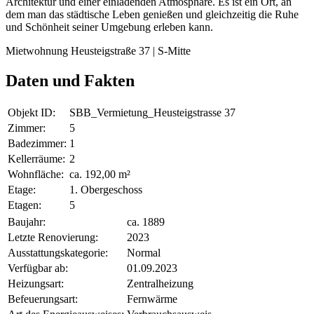
Architektur und einer einladenden Atmosphäre. Es ist ein Ort, an
dem man das städtische Leben genießen und gleichzeitig die Ruhe
und Schönheit seiner Umgebung erleben kann.
Mietwohnung Heusteigstraße 37 | S-Mitte
Daten und Fakten
Objekt ID:
SBB_Vermietung_Heusteigstrasse 37
Zimmer:
5
Badezimmer:
1
Kellerräume:
2
Wohnfläche:
ca. 192,00 m²
Etage:
1. Obergeschoss
Etagen:
5
Baujahr:
ca. 1889
Letzte Renovierung:
2023
Ausstattungskategorie:
Normal
Verfügbar ab:
01.09.2023
Heizungsart:
Zentralheizung
Befeuerungsart:
Fernwärme