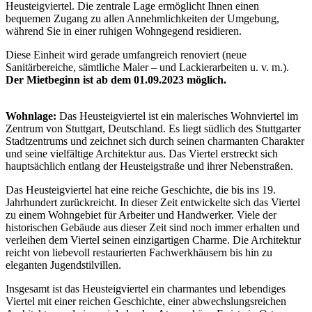
Heusteigviertel. Die zentrale Lage ermöglicht Ihnen einen
bequemen Zugang zu allen Annehmlichkeiten der Umgebung,
während Sie in einer ruhigen Wohngegend residieren.
Diese Einheit wird gerade umfangreich renoviert (neue
Sanitärbereiche, sämtliche Maler – und Lackierarbeiten u. v. m.).
Der Mietbeginn ist ab dem 01.09.2023 möglich.
Wohnlage:
Das Heusteigviertel ist ein malerisches Wohnviertel im
Zentrum von Stuttgart, Deutschland. Es liegt südlich des Stuttgarter
Stadtzentrums und zeichnet sich durch seinen charmanten Charakter
und seine vielfältige Architektur aus. Das Viertel erstreckt sich
hauptsächlich entlang der Heusteigstraße und ihrer Nebenstraßen.
Das Heusteigviertel hat eine reiche Geschichte, die bis ins 19.
Jahrhundert zurückreicht. In dieser Zeit entwickelte sich das Viertel
zu einem Wohngebiet für Arbeiter und Handwerker. Viele der
historischen Gebäude aus dieser Zeit sind noch immer erhalten und
verleihen dem Viertel seinen einzigartigen Charme. Die Architektur
reicht von liebevoll restaurierten Fachwerkhäusern bis hin zu
eleganten Jugendstilvillen.
Insgesamt ist das Heusteigviertel ein charmantes und lebendiges
Viertel mit einer reichen Geschichte, einer abwechslungsreichen