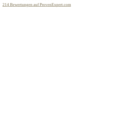
214
Bewertungen auf ProvenExpert.com
Schwäbische BauBoden GmbH & Co. KG