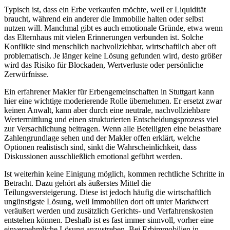
Typisch ist, dass ein Erbe verkaufen möchte, weil er Liquidität
braucht, während ein anderer die Immobilie halten oder selbst
nutzen will. Manchmal gibt es auch emotionale Gründe, etwa wenn
das Elternhaus mit vielen Erinnerungen verbunden ist. Solche
Konflikte sind menschlich nachvollziehbar, wirtschaftlich aber oft
problematisch. Je länger keine Lösung gefunden wird, desto größer
wird das Risiko für Blockaden, Wertverluste oder persönliche
Zerwürfnisse.
Ein erfahrener Makler für Erbengemeinschaften in Stuttgart kann
hier eine wichtige moderierende Rolle übernehmen. Er ersetzt zwar
keinen Anwalt, kann aber durch eine neutrale, nachvollziehbare
Wertermittlung und einen strukturierten Entscheidungsprozess viel
zur Versachlichung beitragen. Wenn alle Beteiligten eine belastbare
Zahlengrundlage sehen und der Makler offen erklärt, welche
Optionen realistisch sind, sinkt die Wahrscheinlichkeit, dass
Diskussionen ausschließlich emotional geführt werden.
Ist weiterhin keine Einigung möglich, kommen rechtliche Schritte in
Betracht. Dazu gehört als äußerstes Mittel die
Teilungsversteigerung. Diese ist jedoch häufig die wirtschaftlich
ungünstigste Lösung, weil Immobilien dort oft unter Marktwert
veräußert werden und zusätzlich Gerichts- und Verfahrenskosten
entstehen können. Deshalb ist es fast immer sinnvoll, vorher eine
einvernehmliche Lösung anzustreben. Bei Erbimmobilien in