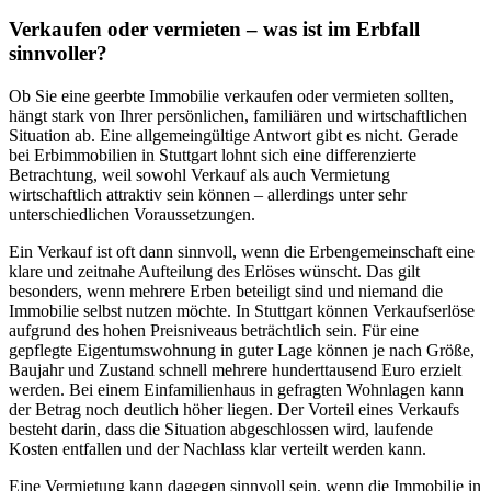
Verkaufen oder vermieten – was ist im Erbfall
sinnvoller?
Ob Sie eine geerbte Immobilie verkaufen oder vermieten sollten,
hängt stark von Ihrer persönlichen, familiären und wirtschaftlichen
Situation ab. Eine allgemeingültige Antwort gibt es nicht. Gerade
bei Erbimmobilien in Stuttgart lohnt sich eine differenzierte
Betrachtung, weil sowohl Verkauf als auch Vermietung
wirtschaftlich attraktiv sein können – allerdings unter sehr
unterschiedlichen Voraussetzungen.
Ein Verkauf ist oft dann sinnvoll, wenn die Erbengemeinschaft eine
klare und zeitnahe Aufteilung des Erlöses wünscht. Das gilt
besonders, wenn mehrere Erben beteiligt sind und niemand die
Immobilie selbst nutzen möchte. In Stuttgart können Verkaufserlöse
aufgrund des hohen Preisniveaus beträchtlich sein. Für eine
gepflegte Eigentumswohnung in guter Lage können je nach Größe,
Baujahr und Zustand schnell mehrere hunderttausend Euro erzielt
werden. Bei einem Einfamilienhaus in gefragten Wohnlagen kann
der Betrag noch deutlich höher liegen. Der Vorteil eines Verkaufs
besteht darin, dass die Situation abgeschlossen wird, laufende
Kosten entfallen und der Nachlass klar verteilt werden kann.
Eine Vermietung kann dagegen sinnvoll sein, wenn die Immobilie in