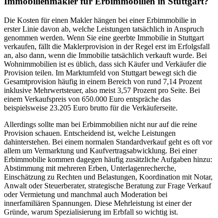
Immobilienmakler für Erbimmobilien in Stuttgart?
Die Kosten für einen Makler hängen bei einer Erbimmobilie in
erster Linie davon ab, welche Leistungen tatsächlich in Anspruch
genommen werden. Wenn Sie eine geerbte Immobilie in Stuttgart
verkaufen, fällt die Maklerprovision in der Regel erst im Erfolgsfall
an, also dann, wenn die Immobilie tatsächlich verkauft wurde. Bei
Wohnimmobilien ist es üblich, dass sich Käufer und Verkäufer die
Provision teilen. Im Marktumfeld von Stuttgart bewegt sich die
Gesamtprovision häufig in einem Bereich von rund 7,14 Prozent
inklusive Mehrwertsteuer, also meist 3,57 Prozent pro Seite. Bei
einem Verkaufspreis von 650.000 Euro entspräche das
beispielsweise 23.205 Euro brutto für die Verkäuferseite.
Allerdings sollte man bei Erbimmobilien nicht nur auf die reine
Provision schauen. Entscheidend ist, welche Leistungen
dahinterstehen. Bei einem normalen Standardverkauf geht es oft vor
allem um Vermarktung und Kaufvertragsabwicklung. Bei einer
Erbimmobilie kommen dagegen häufig zusätzliche Aufgaben hinzu:
Abstimmung mit mehreren Erben, Unterlagenrecherche,
Einschätzung zu Rechten und Belastungen, Koordination mit Notar,
Anwalt oder Steuerberater, strategische Beratung zur Frage Verkauf
oder Vermietung und manchmal auch Moderation bei
innerfamiliären Spannungen. Diese Mehrleistung ist einer der
Gründe, warum Spezialisierung im Erbfall so wichtig ist.