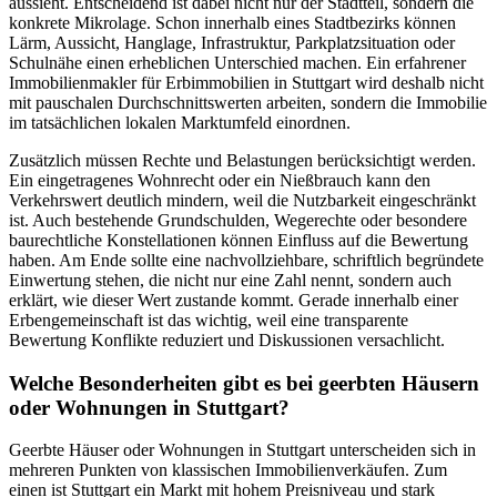
aussieht. Entscheidend ist dabei nicht nur der Stadtteil, sondern die
konkrete Mikrolage. Schon innerhalb eines Stadtbezirks können
Lärm, Aussicht, Hanglage, Infrastruktur, Parkplatzsituation oder
Schulnähe einen erheblichen Unterschied machen. Ein erfahrener
Immobilienmakler für Erbimmobilien in Stuttgart wird deshalb nicht
mit pauschalen Durchschnittswerten arbeiten, sondern die Immobilie
im tatsächlichen lokalen Marktumfeld einordnen.
Zusätzlich müssen Rechte und Belastungen berücksichtigt werden.
Ein eingetragenes Wohnrecht oder ein Nießbrauch kann den
Verkehrswert deutlich mindern, weil die Nutzbarkeit eingeschränkt
ist. Auch bestehende Grundschulden, Wegerechte oder besondere
baurechtliche Konstellationen können Einfluss auf die Bewertung
haben. Am Ende sollte eine nachvollziehbare, schriftlich begründete
Einwertung stehen, die nicht nur eine Zahl nennt, sondern auch
erklärt, wie dieser Wert zustande kommt. Gerade innerhalb einer
Erbengemeinschaft ist das wichtig, weil eine transparente
Bewertung Konflikte reduziert und Diskussionen versachlicht.
Welche Besonderheiten gibt es bei geerbten Häusern
oder Wohnungen in Stuttgart?
Geerbte Häuser oder Wohnungen in Stuttgart unterscheiden sich in
mehreren Punkten von klassischen Immobilienverkäufen. Zum
einen ist Stuttgart ein Markt mit hohem Preisniveau und stark